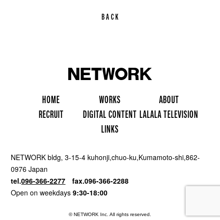
BACK
ホー
制
会
ム
採
作
デ
社
ラ
用
リ
実
ジ
案
ラ
情
ン
績
タ
内
ラ
NETWORK bldg, 3-15-4 kuhonji,chuo-ku,Kumamoto-shi,862-
報
ク
ル
テ
0976 Japan
コ
レ
tel.
096-366-2277
fax.096-366-2288
ン
ビ
Open on weekdays
9:30-18:00
テ
ジョ
© NETWORK Inc. All rights reserved.
ン
ン