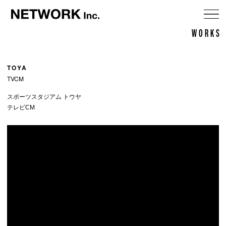
メ
WORKS
ニ
TOYA
TVCM
スポーツスタジアム トウヤ
テレビCM