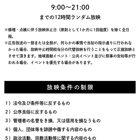
9:00〜21:00
までの12時間ランダム放映
※修理・点検に伴う放映休止日（原則として1か月に1回程度）を除く全日
程。
※広告放送の一部または全部が、何らかの事情で当初の指示通りに行われな
かった場合、放映中止時間相当分の代替放映を行うことをもって正規放映と
させて頂きます。地域貢献イベント・公共イベント並びに祭事の告知等が行
われる場合、イベントを優先する場合があります。
放映条件の制限
１）法令及び条件等に反するもの
２）公序良俗に反するもの
３）管理者の名誉をき損、又は信用を損なうもの
４）個人、団体等を誹謗中傷する内容のもの
５）政治活動、宗教活動等に関する内容のもの