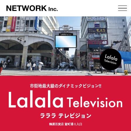
メ
ニ
市街地最大級のダイナミックビジョン!!
ラララ テレビジョン
鶴屋百貨店 駕町通り入口