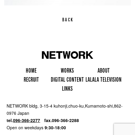
BACK
ホー
制
会
ム
採
作
デ
社
ラ
用
リ
実
ジ
案
ラ
情
ン
績
タ
内
ラ
NETWORK bldg, 3-15-4 kuhonji,chuo-ku,Kumamoto-shi,862-
報
ク
ル
テ
0976 Japan
コ
レ
tel.
096-366-2277
fax.096-366-2288
ン
ビ
Open on weekdays
9:30-18:00
テ
ジョ