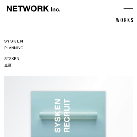
メ
WORKS
ニ
SYSKEN
PLANNING
SYSKEN
企画